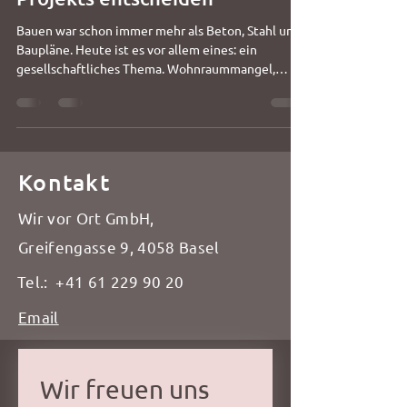
Bauen war schon immer mehr als Beton, Stahl und
Baupläne. Heute ist es vor allem eines: ein
gesellschaftliches Thema. Wohnraummangel,
steigende Mieten, Klimaziele und
Flächenknappheit sorgen dafür, dass Bauvorhaben
längst nicht mehr nur Fachfragen sind, sondern
öffentliche Debatten auslösen. Genau hier
entscheidet gute Baukommunikation darüber, ob
Kontakt
ein Projekt auf Verständnis stösst – oder auf
Widerstand. Zwischen Wohnungsnot und
Wir vor Ort GmbH,
Mieterschutz Einerseits braucht es dringend neu
Greifengasse 9, 4058 Basel
Tel.:
+41 61 229 90 20
Email
Wir freuen uns 